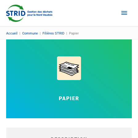
Aller
Men
au
Prin
contenu
Accueil
|
Commune
|
Filières STRID
|
Papier
PAPIER