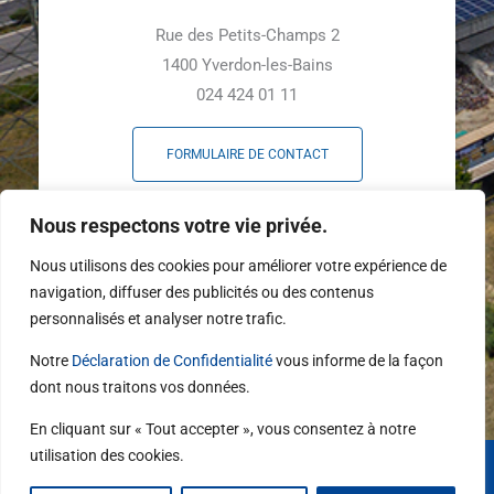
Rue des Petits-Champs 2
1400 Yverdon-les-Bains
024 424 01 11
FORMULAIRE DE CONTACT
F
L
Y
Nous respectons votre vie privée.
a
i
o
c
n
u
Nous utilisons des cookies pour améliorer votre expérience de
e
k
t
navigation, diffuser des publicités ou des contenus
b
e
u
personnalisés et analyser notre trafic.
o
d
b
o
i
e
Notre
Déclaration de Confidentialité
vous informe de la façon
k
n
dont nous traitons vos données.
-
f
En cliquant sur « Tout accepter », vous consentez à notre
utilisation des cookies.
Copyright © 2026 | Tous droits réservés STRID | Réalisé avec
par
Alba IT