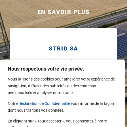
EN SAVOIR PLUS
STRID SA
Rue des Petits-Champs 2
Nous respectons votre vie privée.
1400 Yverdon-les-Bains
024 424 01 11
Nous utilisons des cookies pour améliorer votre expérience de
navigation, diffuser des publicités ou des contenus
FORMULAIRE DE CONTACT
personnalisés et analyser notre trafic.
Notre
Déclaration de Confidentialité
vous informe de la façon
F
L
Y
dont nous traitons vos données.
a
i
o
c
n
u
En cliquant sur « Tout accepter », vous consentez à notre
e
k
t