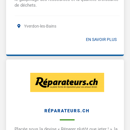
de déchets.
Yverdon-les-Bains
EN SAVOIR PLUS
RÉPARATEURS.CH
Placée sous la devise « Réparer plutôt que jeter ! », la