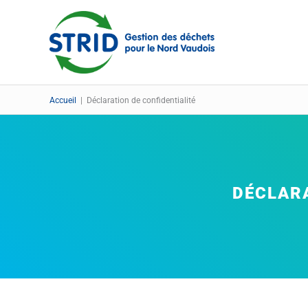
Aller
au
contenu
Accueil
|
Déclaration de confidentialité
DÉCLARA