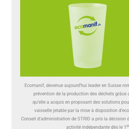
Ecomanif, devenue aujourd’hui leader en Suisse r
prévention de la production des déchets grâce a
qu’elle a acquis en proposant des solutions pou
vaisselle jetable par la mise à disposition d’eco
Conseil d’administration de STRID a pris la décision d
e
activité indépendante dès le 1