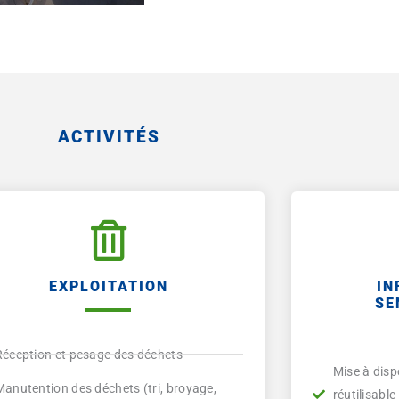
ACTIVITÉS
EXPLOITATION
IN
SE
Réception et pesage des déchets
Mise à disp
Manutention des déchets (tri, broyage,
réutilisabl