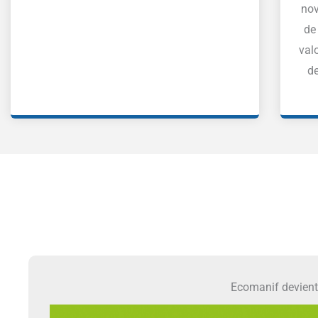
nov
de 
val
de
Ecomanif devien