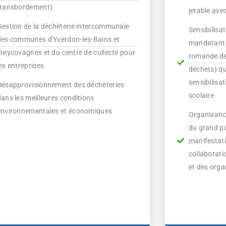
transbordement)
jetable ave
Gestion de la déchèterie intercommunale
Sensibilisa
des communes d'Yverdon-les-Bains et
mandatant
Treycovagnes et du centre de collecte pour
romande de 
es entreprises
déchets) q
sensibilisat
Désapprovisionnement des déchèteries
scolaire
dans les meilleures conditions
environnementales et économiques
Organisatio
du grand pu
manifestati
collaborati
et des orga