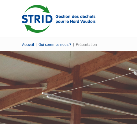
Aller
au
contenu
Accueil
|
Qui sommes-nous ?
|
Présentation