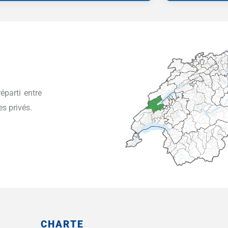
éparti entre
s privés.
CHARTE