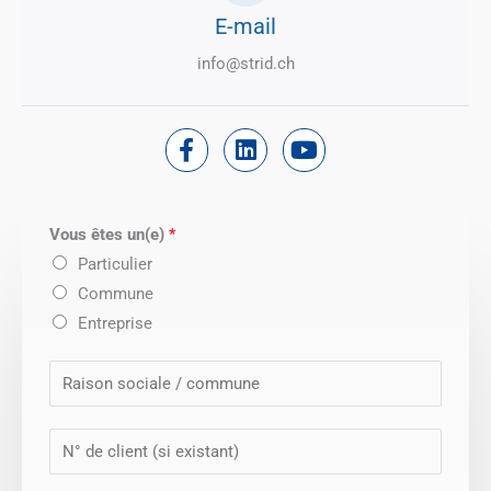
E-mail
info@strid.ch
F
L
Y
a
i
o
c
n
u
e
k
t
b
e
u
o
d
b
Vous êtes un(e)
*
o
i
e
Particulier
k
n
Commune
-
Entreprise
f
R
a
i
N
s
°