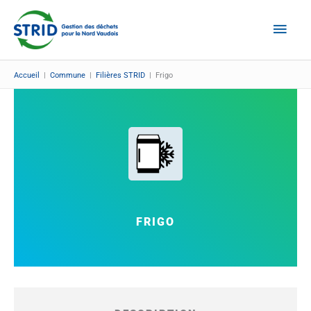
Aller
Men
au
Prin
contenu
Accueil
|
Commune
|
Filières STRID
|
Frigo
FRIGO