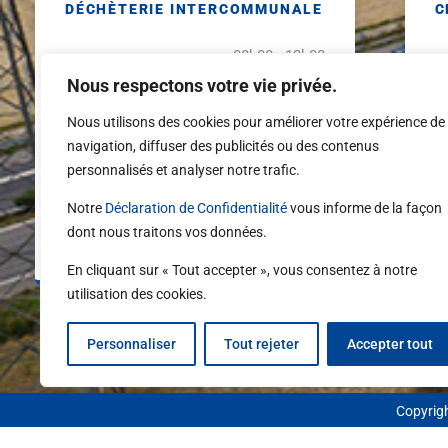
DÉCHÈTERIE INTERCOMMUNALE
C
08h00 - 12h00
Lundi - vendredi
Lu
13h30 - 18h00
Nous respectons votre vie privée.
08h30 - 17h00
S
Nous utilisons des cookies pour améliorer votre expérience de
Samedi
non-stop
navigation, diffuser des publicités ou des contenus
Ve
personnalisés et analyser notre trafic.
Dimanche
Fermé
Notre
Déclaration de Confidentialité
vous informe de la façon
Veille de jour férié
Ferme à 17h00
dont nous traitons vos données.
En cliquant sur « Tout accepter », vous consentez à notre
utilisation des cookies.
Personnaliser
Tout rejeter
Accepter tout
Copyrigh