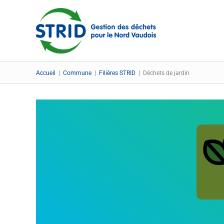
Aller
au
contenu
Accueil
|
Commune
|
Filières STRID
|
Déchets de jardin