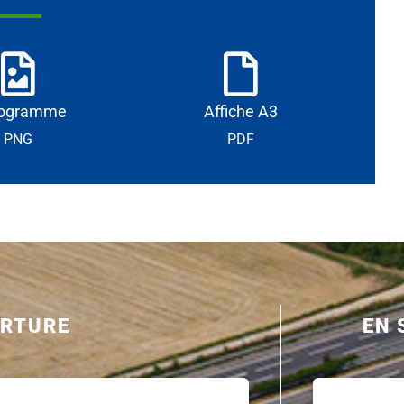
togramme
Affiche A3
PNG
PDF
ERTURE
EN 