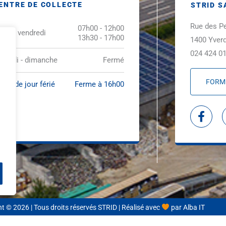
ENTRE DE COLLECTE
STRID S
Rue des P
07h00 - 12h00
ndi - vendredi
13h30 - 17h00
1400 Yverd
024 424 01
amedi - dimanche
Fermé
FORM
ille de jour férié
Ferme à 16h00
F
a
c
e
b
o
o
k
-
t © 2026 | Tous droits réservés STRID | Réalisé avec
par
Alba IT
f