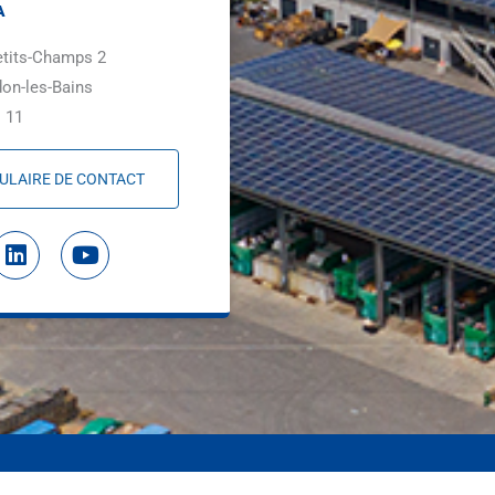
A
etits-Champs 2
on-les-Bains
 11
ULAIRE DE CONTACT
L
Y
i
o
n
u
k
t
e
u
d
b
i
e
n