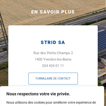
EN SAVOIR PLUS
STRID SA
Rue des Petits-Champs 2
1400 Yverdon-les-Bains
024 424 01 11
FORMULAIRE DE CONTACT
F
L
Y
Nous respectons votre vie privée.
a
i
o
c
n
u
Nous utilisons des cookies pour améliorer votre expérience de