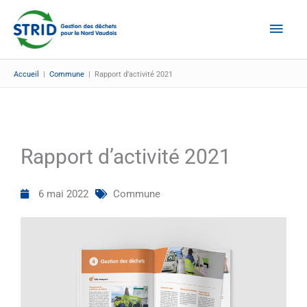
Aller
Men
au
Prin
contenu
Accueil
|
Commune
|
Rapport d’activité 2021
Rapport d’activité 2021
6 mai 2022
Commune