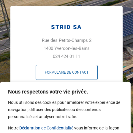
STRID SA
Rue des Petits-Champs 2
1400 Yverdon-les-Bains
024 424 01 11
FORMULAIRE DE CONTACT
F
L
Y
Nous respectons votre vie privée.
a
i
o
c
n
u
Nous utilisons des cookies pour améliorer votre expérience de
e
k
t
navigation, diffuser des publicités ou des contenus
b
e
u
personnalisés et analyser notre trafic.
o
d
b
o
i
e
Notre
Déclaration de Confidentialité
vous informe de la façon