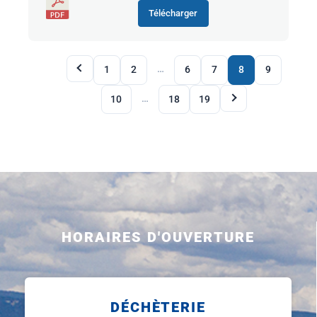
Télécharger
…
1
2
6
7
8
9
…
10
18
19
HORAIRES D'OUVERTURE
DÉCHÈTERIE