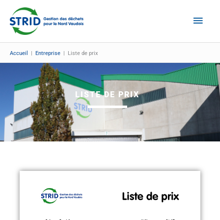
Aller
Men
au
Prin
contenu
Accueil
|
Entreprise
|
Liste de prix
LISTE DE PRIX