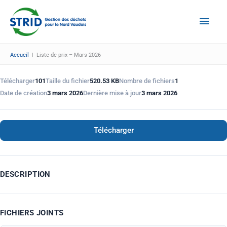
Aller
Men
au
Prin
contenu
Accueil
|
Liste de prix – Mars 2026
Télécharger
101
Taille du fichier
520.53 KB
Nombre de fichiers
1
Date de création
3 mars 2026
Dernière mise à jour
3 mars 2026
Télécharger
DESCRIPTION
FICHIERS JOINTS