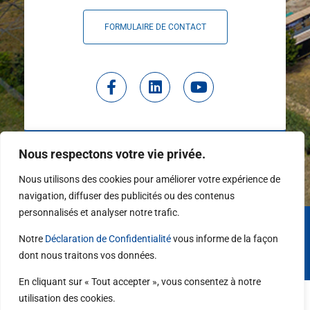
FORMULAIRE DE CONTACT
F
L
Y
a
i
o
c
n
u
e
k
t
b
e
u
o
d
b
Nous respectons votre vie privée.
o
i
e
k
n
Nous utilisons des cookies pour améliorer votre expérience de
-
navigation, diffuser des publicités ou des contenus
f
personnalisés et analyser notre trafic.
Copyright © 2026 | Tous droits réservés STRID | Réalisé avec
par
Alba IT
Notre
Déclaration de Confidentialité
vous informe de la façon
dont nous traitons vos données.
Déclaration de Confidentialité
En cliquant sur « Tout accepter », vous consentez à notre
utilisation des cookies.