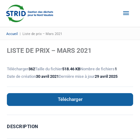
Aller
Men
au
Prin
contenu
Accueil
|
Liste de prix – Mars 2021
LISTE DE PRIX – MARS 2021
Télécharger
362
Taille du fichier
518.46 KB
Nombre de fichiers
1
Date de création
30 avril 2021
Dernière mise à jour
29 avril 2025
Télécharger
DESCRIPTION