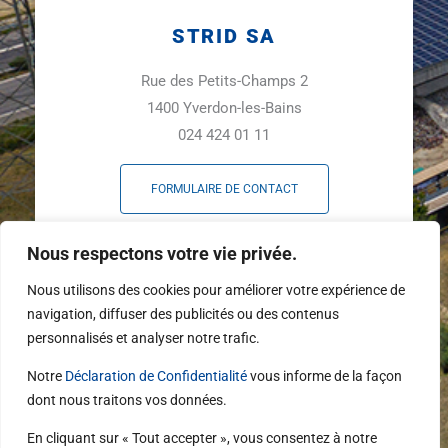
STRID SA
Rue des Petits-Champs 2
1400 Yverdon-les-Bains
024 424 01 11
FORMULAIRE DE CONTACT
F
L
Y
Nous respectons votre vie privée.
a
i
o
c
n
u
Nous utilisons des cookies pour améliorer votre expérience de
e
k
t
navigation, diffuser des publicités ou des contenus
b
e
u
personnalisés et analyser notre trafic.
o
d
b
o
i
e
Notre
Déclaration de Confidentialité
vous informe de la façon
k
n
dont nous traitons vos données.
-
f
En cliquant sur « Tout accepter », vous consentez à notre