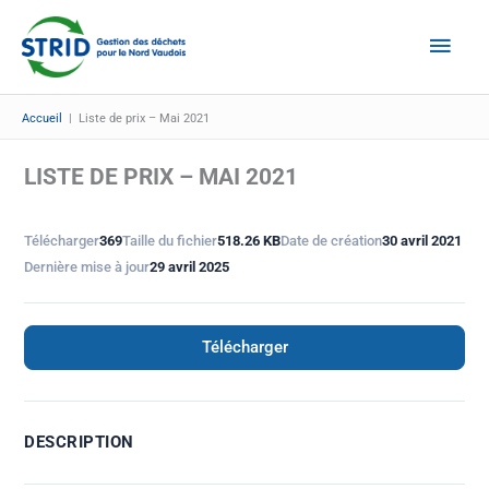
Aller
Men
au
Prin
contenu
Accueil
|
Liste de prix – Mai 2021
LISTE DE PRIX – MAI 2021
Télécharger
369
Taille du fichier
518.26 KB
Date de création
30 avril 2021
Dernière mise à jour
29 avril 2025
Télécharger
DESCRIPTION