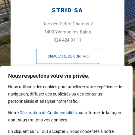
STRID SA
Rue des Petits-Champs 2
1400 Yverdon-les-Bains
024 424 01 11
FORMULAIRE DE CONTACT
F
L
Y
Nous respectons votre vie privée.
a
i
o
c
n
u
Nous utilisons des cookies pour améliorer votre expérience de
e
k
t
navigation, diffuser des publicités ou des contenus
b
e
u
personnalisés et analyser notre trafic.
o
d
b
o
i
e
Notre
Déclaration de Confidentialité
vous informe de la façon
k
n
dont nous traitons vos données.
-
f
En cliquant sur « Tout accepter », vous consentez à notre