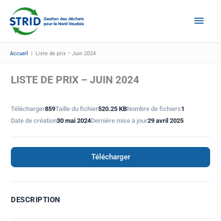
Aller
Men
au
Prin
contenu
Accueil
|
Liste de prix – Juin 2024
LISTE DE PRIX – JUIN 2024
Télécharger
859
Taille du fichier
520.25 KB
Nombre de fichiers
1
Date de création
30 mai 2024
Dernière mise à jour
29 avril 2025
Télécharger
DESCRIPTION