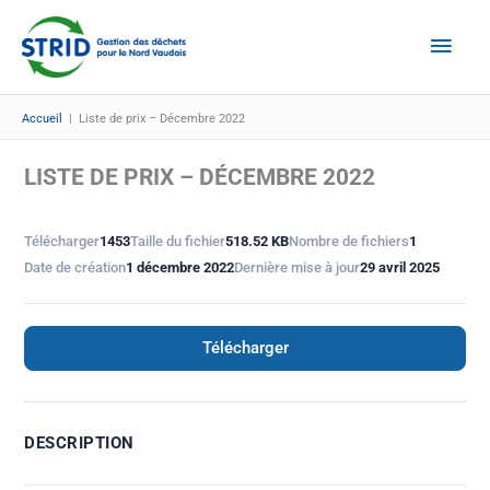
Aller
Men
au
Prin
contenu
Accueil
|
Liste de prix – Décembre 2022
LISTE DE PRIX – DÉCEMBRE 2022
Télécharger
1453
Taille du fichier
518.52 KB
Nombre de fichiers
1
Date de création
1 décembre 2022
Dernière mise à jour
29 avril 2025
Télécharger
DESCRIPTION