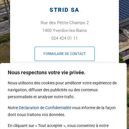
STRID SA
Rue des Petits-Champs 2
1400 Yverdon-les-Bains
024 424 01 11
FORMULAIRE DE CONTACT
F
L
Y
Nous respectons votre vie privée.
a
i
o
c
n
u
Nous utilisons des cookies pour améliorer votre expérience de
e
k
t
navigation, diffuser des publicités ou des contenus
b
e
u
personnalisés et analyser notre trafic.
o
d
b
o
i
e
Notre
Déclaration de Confidentialité
vous informe de la façon
k
n
dont nous traitons vos données.
-
f
En cliquant sur « Tout accepter », vous consentez à notre