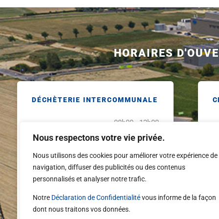
HORAIRES D'OUV
DÉCHÈTERIE INTERCOMMUNALE
C
08h00 - 12h00
Lundi - vendredi
Lu
13h30 - 18h00
Nous respectons votre vie privée.
08h30 - 17h00
S
Nous utilisons des cookies pour améliorer votre expérience de
Samedi
non-stop
navigation, diffuser des publicités ou des contenus
Ve
personnalisés et analyser notre trafic.
Dimanche
Fermé
Notre
Déclaration de Confidentialité
vous informe de la façon
Veille de jour férié
Ferme à 17h00
dont nous traitons vos données.