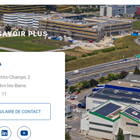
SAVOIR PLUS
A
etits-Champs 2
on-les-Bains
 11
ULAIRE DE CONTACT
L
Y
i
o