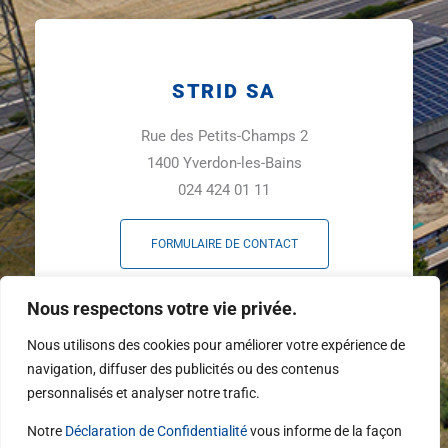
STRID SA
Rue des Petits-Champs 2
1400 Yverdon-les-Bains
024 424 01 11
FORMULAIRE DE CONTACT
F
L
Y
Nous respectons votre vie privée.
a
i
o
c
n
u
Nous utilisons des cookies pour améliorer votre expérience de
e
k
t
navigation, diffuser des publicités ou des contenus
b
e
u
personnalisés et analyser notre trafic.
o
d
b
o
i
e
Notre
Déclaration de Confidentialité
vous informe de la façon