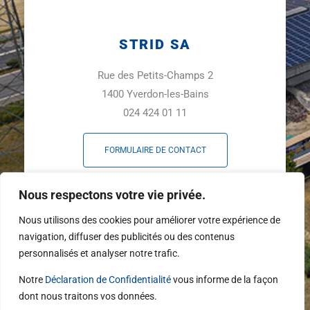
STRID SA
Rue des Petits-Champs 2
1400 Yverdon-les-Bains
024 424 01 11
FORMULAIRE DE CONTACT
F
L
Y
Nous respectons votre vie privée.
a
i
o
c
n
u
Nous utilisons des cookies pour améliorer votre expérience de
e
k
t
navigation, diffuser des publicités ou des contenus
b
e
u
personnalisés et analyser notre trafic.
o
d
b
o
i
e
Notre
Déclaration de Confidentialité
vous informe de la façon
k
n
dont nous traitons vos données.
-